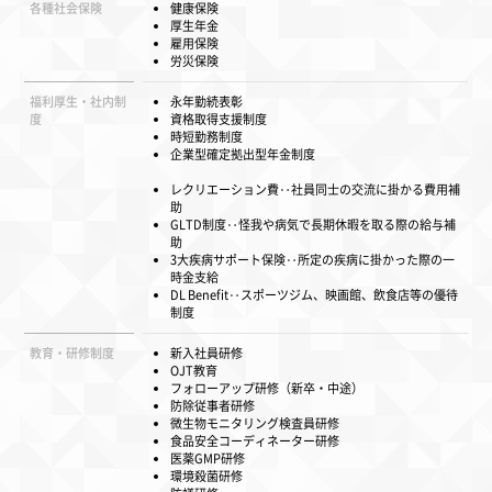
各種社会保険
健康保険
厚生年金
雇用保険
労災保険
福利厚生・社内制
永年勤続表彰
度
資格取得支援制度
時短勤務制度
企業型確定拠出型年金制度
レクリエーション費‥社員同士の交流に掛かる費用補
助
GLTD制度‥怪我や病気で長期休暇を取る際の給与補
助
3大疾病サポート保険‥所定の疾病に掛かった際の一
時金支給
DL Benefit‥スポーツジム、映画館、飲食店等の優待
制度
教育・研修制度
新入社員研修
OJT教育
フォローアップ研修（新卒・中途）
防除従事者研修
微生物モニタリング検査員研修
食品安全コーディネーター研修
医薬GMP研修
環境殺菌研修