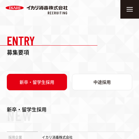
ENTRY
募集要項
新卒・留学生採用
中途採用
新卒・留学生採用
NEW
総合職(技術営業)
検査職
採用企業
イカリ消毒株式会社