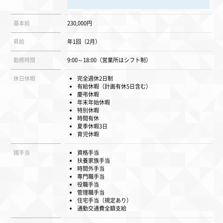
基本給
230,000円
昇給
年1回（2月）
勤務時間
9:00～18:00（営業所はシフト制）
休日休暇
完全週休2日制
有給休暇（計画有休5日含む）
慶弔休暇
年末年始休暇
特別休暇
時間有休
夏季休暇3日
育児休暇
諸手当
資格手当
扶養家族手当
時間外手当
専門職手当
役職手当
管理職手当
住宅手当（規定あり）
通勤交通費全額支給