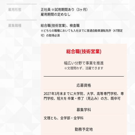
キャリアアップとしての職種
雇用形態
正社員 ※試用期間あり（3ヶ月）
雇用期間の定めなし
募集職種
総合職(技術営業)、検査職
※どちらの職種においても入社までに普通自動車運転免許（AT限定
可）の取得必須
中途・総合職(技術営業)
新卒・総合職(技術営業)
水戸営業所
福岡営業所
総合職(技術営業)
中途・総合職(技術営業)
中途・総合職(技術営業)
幅広い分野で事業を推進
広島営業所
岐阜営業所
※文理問わず、活躍できます
中途・総合職(技術営業)
新卒・総合職(技術営業)
阪神営業所
滋賀営業所 所長
応募資格
新卒・検査職
新卒・検査職
中途・総合職(技術営
2027年3月末までに
大学院、大学、高等専門学校、専
異物分析課
微生物検査グループ
海外事業部
門学校、短大を 卒業・修了（見込み）の方、既卒可
障がい者採用・事務職
募集学科
CSR推進部
文理とも、全学部・全学科
勤務予定地