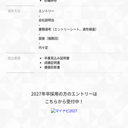
防蟻研修
選考方法
エントリー
↓
会社説明会
↓
書類選考（エントリーシート、適性検査）
↓
面接（複数回）
↓
内々定
提出書類
卒業見込み証明書
成績証明書
健康診断書
2027年卒採用の方のエントリーは
こちらから受付中！